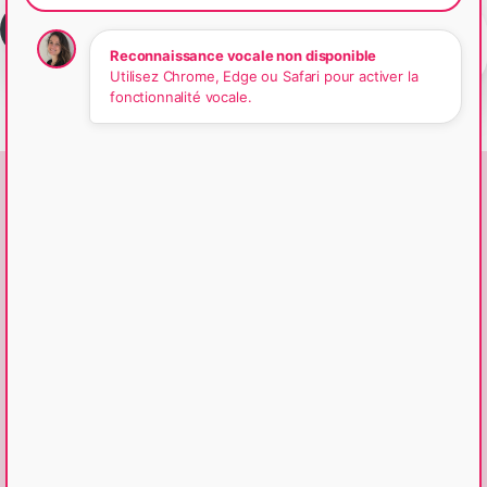
Recevez notre brochure
Contactez-
Reconnaissance vocale non disponible
nous !
Utilisez Chrome, Edge ou Safari pour activer la
fonctionnalité vocale.
Particuliers
Vous êtes un particulier et souhaitez en savoir plus ?
À qui s’adressent vos services ?
Puis-je faire appel à vous ponctuellement ?