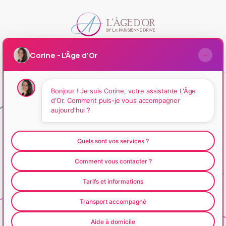
Corine - L'Âge d'Or
−
Bonjour ! Je suis Corine, votre assistante L'Âge
d'Or. Comment puis-je vous accompagner
aujourd'hui ?
Questions
fréquemment
posées
Quels sont vos services ?
Comment vous contacter ?
Retrouvez ici toutes les réponses aux questions
Tarifs et informations
que vous vous posez sur nos services, que vous
soyez un particulier ou un professionnel.
Transport accompagné
Aide à domicile