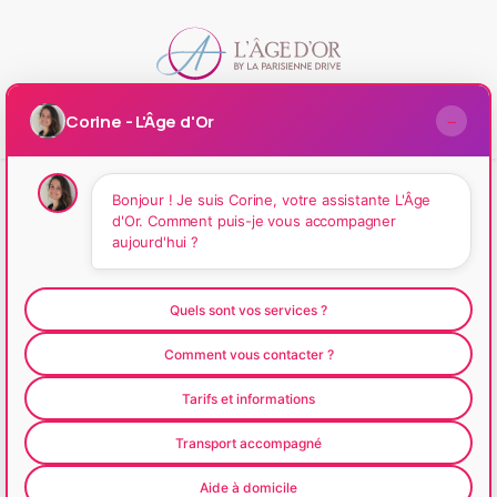
Corine - L'Âge d'Or
−
Bonjour ! Je suis Corine, votre assistante L'Âge
d'Or. Comment puis-je vous accompagner
aujourd'hui ?
Mentions
légales
&
RGPD
Quels sont vos services ?
Informations légales
Comment vous contacter ?
Nom de l’entreprise :
L’Âge d’Or
Tarifs et informations
Statut juridique :
[à compléter : auto-entreprise, SASU,
Transport accompagné
SARL…]
Adresse du siège social :
[à compléter]
Aide à domicile